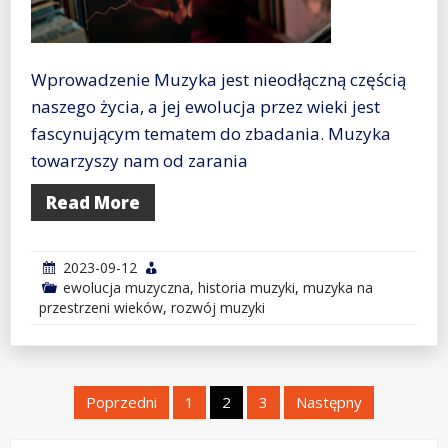
Wprowadzenie Muzyka jest nieodłączną częścią
naszego życia, a jej ewolucja przez wieki jest
fascynującym tematem do zbadania. Muzyka
towarzyszy nam od zarania
Read More
2023-09-12
ewolucja muzyczna
,
historia muzyki
,
muzyka na
przestrzeni wieków
,
rozwój muzyki
Stronicowanie
Poprzedni
1
2
3
Następny
wpisów